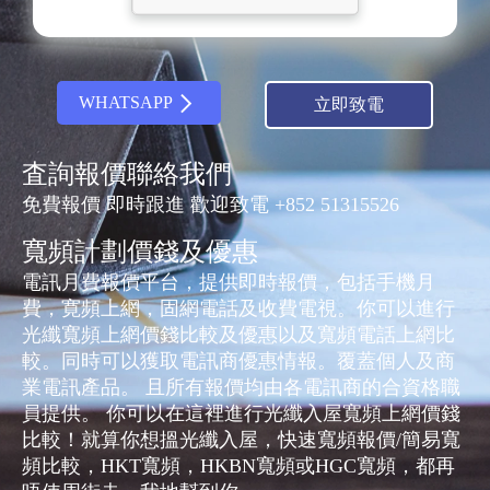
WHATSAPP
立即致電
査詢報價聯絡我們
免費報價 即時跟進 歡迎致電 +852 51315526
寬頻計劃價錢及優惠
電訊月費報價平台，提供即時報價，包括手機月
費，寛頻上網，固網電話及收費電視。你可以進行
光纖寬頻上網價錢比較及優惠以及寬頻電話上網比
較。同時可以獲取電訊商優惠情報。覆蓋個人及商
業電訊產品。 且所有報價均由各電訊商的合資格職
員提供。 你可以在這裡進行光纖入屋寬頻上網價錢
比較！就算你想搵光纖入屋，快速寬頻報價/簡易寬
頻比較，HKT寬頻，HKBN寬頻或HGC寬頻，都再